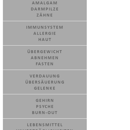
AMALGAM
DARMPILZE
ZÄHNE
IMMUNSYSTEM
ALLERGIE
HAUT
ÜBERGEWICHT
ABNEHMEN
FASTEN
VERDAUUNG
ÜBERSÄUERUNG
GELENKE
GEHIRN
PSYCHE
BURN-OUT
LEBENSMITTEL