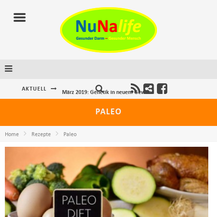
AKTUELL
März 2019: Genetik in neuem Gewand
Dezember 2018: NuNalife wünscht frohe Weihnachten und ein gutes neues Jahr
PALEO
November 2018: Bauchhirn Reloaded
Home
Rezepte
Paleo
Juni 2019: NuNalife und Jetlag