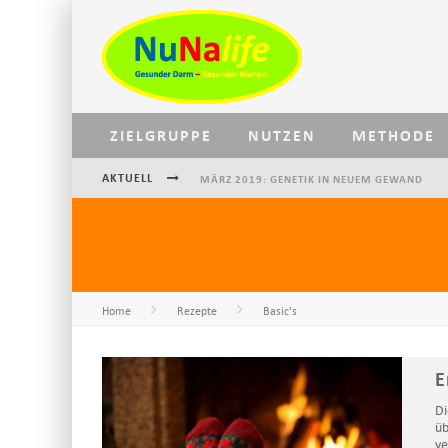
ZIELGRUPPE
NUTZEN
METHODE
AKTUELL
MÄRZ 2019: GENETIK IN NEUEM GEWAND
NOVEMBER 2018: BAUCHHIRN RELOADED
JUNI 2019: NUNALIFE UND JETLAG
Home
Rezepte
Basic's
E
Di
üb
ve