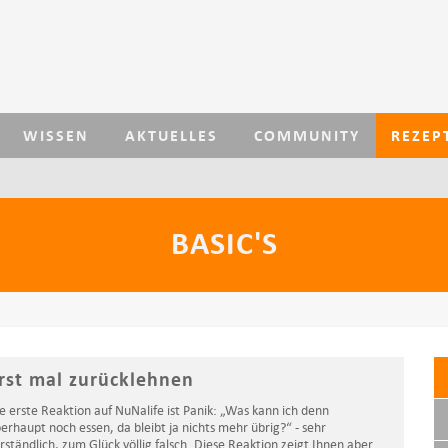
WISSEN
AKTUELLES
COMMUNITY
REZEP
D
EZEMBER 2018: NUNALIFE WÜNSCHT FROHE WEIHNACHTEN UND EIN GUTES NEUES JAHR
BASIC'S
rst mal zurücklehnen
e erste Reaktion auf NuNalife ist Panik: „Was kann ich denn
erhaupt noch essen, da bleibt ja nichts mehr übrig?“ - sehr
rständlich, zum Glück völlig falsch. Diese Reaktion zeigt Ihnen aber