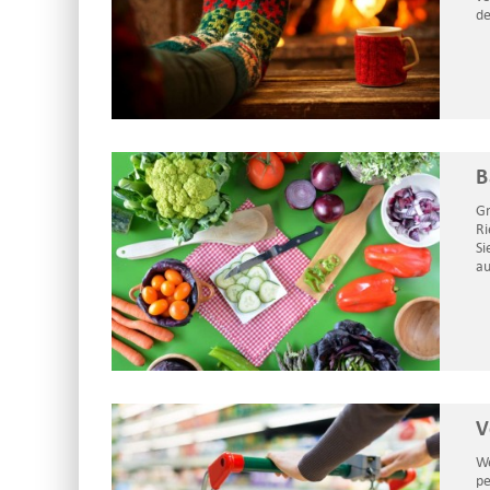
de
B
Gr
Ri
Si
au
V
We
pe