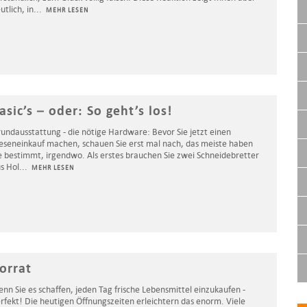
utlich, in
...
MEHR LESEN
asic’s – oder: So geht’s los!
undausstattung - die nötige Hardware: Bevor Sie jetzt einen
eseneinkauf machen, schauen Sie erst mal nach, das meiste haben
e bestimmt, irgendwo. Als erstes brauchen Sie zwei Schneidebretter
s Hol
...
MEHR LESEN
orrat
nn Sie es schaffen, jeden Tag frische Lebensmittel einzukaufen -
rfekt! Die heutigen Öffnungszeiten erleichtern das enorm. Viele