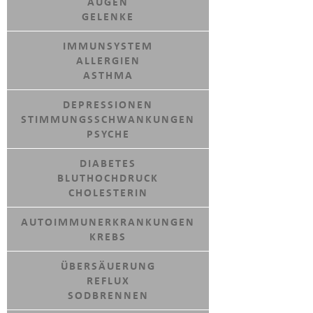
AUGEN
GELENKE
IMMUNSYSTEM
ALLERGIEN
ASTHMA
DEPRESSIONEN
STIMMUNGSSCHWANKUNGEN
PSYCHE
DIABETES
BLUTHOCHDRUCK
CHOLESTERIN
AUTOIMMUNERKRANKUNGEN
KREBS
ÜBERSÄUERUNG
REFLUX
SODBRENNEN